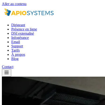
Aller au contenu
Dirigeant
Présence en ligne
DSI externalisé
Infogérance
Email
Support
Tarifs
À propos
Blog
Contact