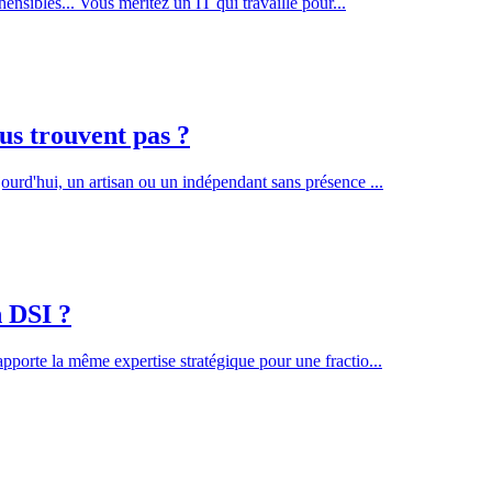
ensibles... Vous méritez un IT qui travaille pour
...
ous trouvent pas ?
ourd'hui, un artisan ou un indépendant sans présence
...
n DSI ?
porte la même expertise stratégique pour une fractio
...