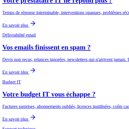
Votre prestataire IT ne répond plus ?
Temps de réponse interminable, interventions opaques, problèmes récur
En savoir plus
Délivrabilité email
Vos emails finissent en spam ?
Devis non reçus, relances ignorées, newsletters qui n'arrivent jamais. 
En savoir plus
Budget IT
Votre budget IT vous échappe ?
Factures surprises, abonnements oubliés, licences inutilisées, coûts c
En savoir plus
Support technique